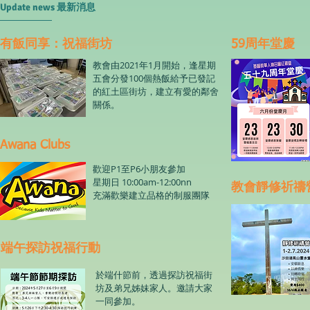
Update news 最新消息
​有飯同享：祝福街坊
59周年堂慶
教會由2021年1月開始，逢星期
五會分發100個熱飯給予已發記
的紅土區街坊，建立有愛的鄰舍
關係。
Awana Clubs
歡迎P1至P6小朋友參加
星期日 10:00am-12:00nn
教會靜修祈禱
​充滿歡樂建立品格的制服團隊
端午探訪祝福行動
於端什節前，透過探訪祝福街
坊及弟兄姊妹家人。邀請大家
一同參加。