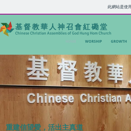
此網站是使
基 督 教 華 人 神 召 會 紅 磡 堂
Chinese Christian Assemblies of God Hung Hom Church
HOME
WORSHIP
GROWTH
重建信望愛，活出主真道